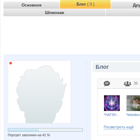
Блог
( 0 )
Основное
Др
Шпионаж
Блог
36
*HATSHEPSUT*
*lebedev
Посмотреть ещё
Портрет заполнен на 41 %