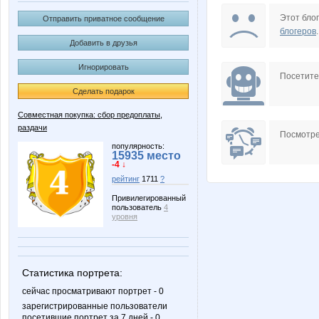
Anntu
Annyy
Этот блог
Отправить приватное сообщение
блогеров
.
Добавить в друзья
Игнорировать
Irisko
Knita
Посетит
Сделать подарок
Совместная покупка: сбор предоплаты,
раздачи
Ocelot
OleOk
Посмотре
популярность:
15935 место
-4 ↓
рейтинг
1711
?
Vick
Wine
Привилегированный
пользователь
4
уровня
kamelek
kristimas
Статистика портрета:
сейчас просматривают портрет - 0
зарегистрированные пользователи
посетившие портрет за 7 дней - 0