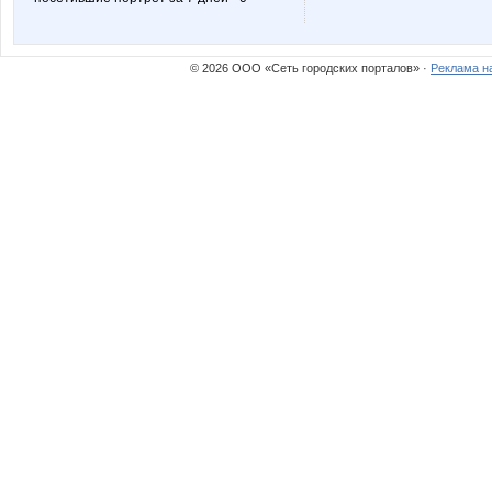
oliskaAvto
or-ang
© 2026 ООО «Сеть городских порталов» ·
Реклама н
галереяЯ
гороши
АРИСИЯ
Белка2
Лепесток Лотоса
Лев@
Подарки в НН
ПЕЛЕРИ